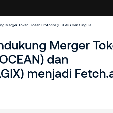
KuCoin Akan Mendukung Merger Token Ocean Protocol (OCEAN) dan SingularityNET (AGIX) menjadi Fetch.ai (FET)
ndukung Merger To
(OCEAN) dan
AGIX) menjadi Fetch.a