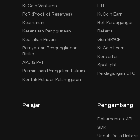
KuCoin Ventures
ETF
PoR (Proof of Reserves)
KuCoin Earn
Keamanan
Bot Perdagangan
Ketentuan Penggunaan
Referral
Kebijakan Privasi
GemSPACE
Pernyataan Pengungkapan
KuCoin Learn
Risiko
Konverter
APU & PPT
Spotlight
Permintaan Penegakan Hukum
Perdagangan OTC
Kontak Pelapor Pelanggaran
Pelajari
Pengembang
Dokumentasi API
SDK
Unduh Data Historis