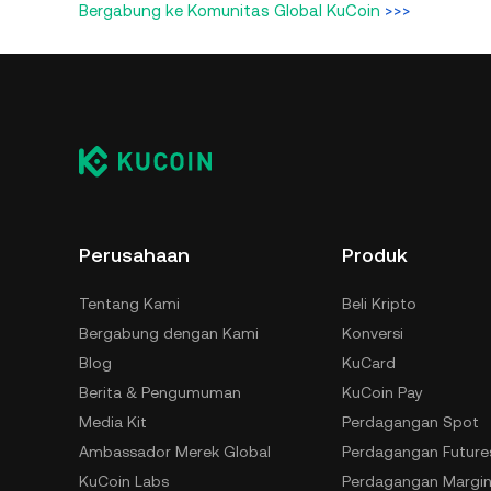
Bergabung ke Komunitas Global KuCoin
>>>
Perusahaan
Produk
Tentang Kami
Beli Kripto
Bergabung dengan Kami
Konversi
Blog
KuCard
Berita & Pengumuman
KuCoin Pay
Media Kit
Perdagangan Spot
Ambassador Merek Global
Perdagangan Future
KuCoin Labs
Perdagangan Margi