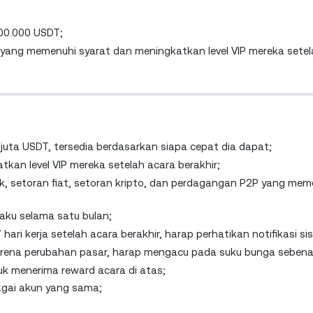
100.000 USDT;
ang memenuhi syarat dan meningkatkan level VIP mereka setela
5 juta USDT, tersedia berdasarkan siapa cepat dia dapat;
an level VIP mereka setelah acara berakhir;
nk, setoran fiat, setoran kripto, dan perdagangan P2P yang mem
laku selama satu bulan;
ari kerja setelah acara berakhir, harap perhatikan notifikasi si
arena perubahan pasar, harap mengacu pada suku bunga sebena
k menerima reward acara di atas;
gai akun yang sama;