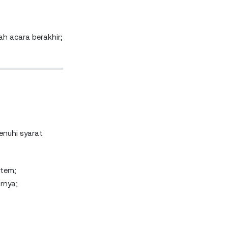
h acara berakhir;
enuhi syarat
stem;
rnya;