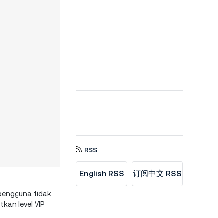
RSS
English RSS
订阅中文 RSS
 pengguna tidak
kan level VIP