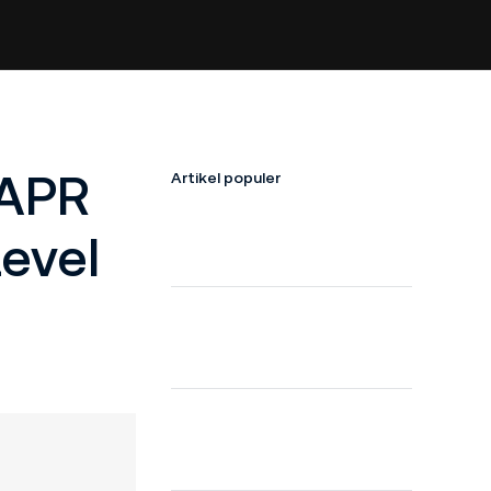
 APR
Artikel populer
evel