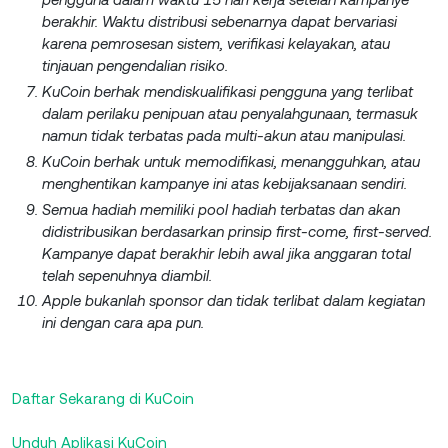
berakhir. Waktu distribusi sebenarnya dapat bervariasi
karena pemrosesan sistem, verifikasi kelayakan, atau
tinjauan pengendalian risiko.
KuCoin berhak mendiskualifikasi pengguna yang terlibat
dalam perilaku penipuan atau penyalahgunaan, termasuk
namun tidak terbatas pada multi-akun atau manipulasi.
KuCoin berhak untuk memodifikasi, menangguhkan, atau
menghentikan kampanye ini atas kebijaksanaan sendiri.
Semua hadiah memiliki pool hadiah terbatas dan akan
didistribusikan berdasarkan prinsip first-come, first-served.
Kampanye dapat berakhir lebih awal jika anggaran total
telah sepenuhnya diambil.
Apple bukanlah sponsor dan tidak terlibat dalam kegiatan
ini dengan cara apa pun.
Daftar Sekarang di KuCoin
Unduh Aplikasi KuCoin