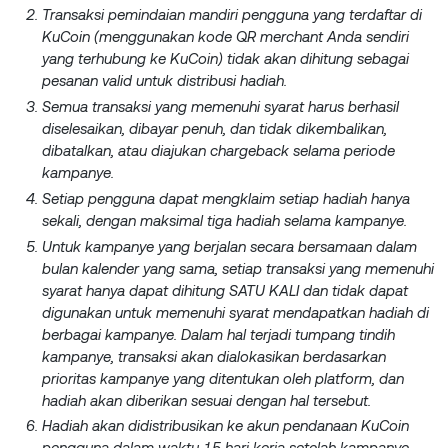
Transaksi pemindaian mandiri pengguna yang terdaftar di
KuCoin (menggunakan kode QR merchant Anda sendiri
yang terhubung ke KuCoin) tidak akan dihitung sebagai
pesanan valid untuk distribusi hadiah.
Semua transaksi yang memenuhi syarat harus berhasil
diselesaikan, dibayar penuh, dan tidak dikembalikan,
dibatalkan, atau diajukan chargeback selama periode
kampanye.
Setiap pengguna dapat mengklaim setiap hadiah hanya
sekali, dengan maksimal tiga hadiah selama kampanye.
Untuk kampanye yang berjalan secara bersamaan dalam
bulan kalender yang sama, setiap transaksi yang memenuhi
syarat hanya dapat dihitung SATU KALI dan tidak dapat
digunakan untuk memenuhi syarat mendapatkan hadiah di
berbagai kampanye. Dalam hal terjadi tumpang tindih
kampanye, transaksi akan dialokasikan berdasarkan
prioritas kampanye yang ditentukan oleh platform, dan
hadiah akan diberikan sesuai dengan hal tersebut.
Hadiah akan didistribusikan ke akun pendanaan KuCoin
pengguna dalam waktu 15 hari kerja setelah kampanye