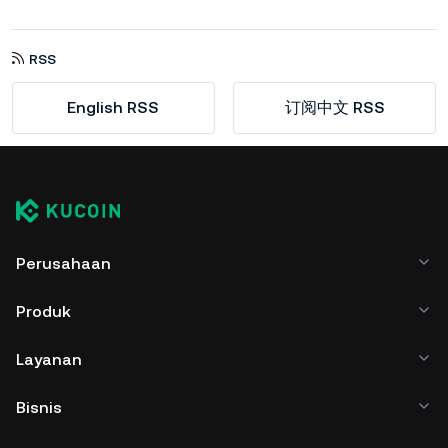
RSS
English RSS
订阅中文 RSS
Perusahaan
Produk
Layanan
Bisnis