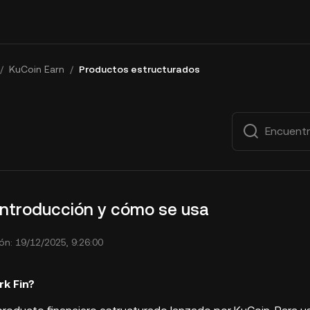
/
KuCoin Earn
/
Productos estructurados
 introducción y cómo se usa
ón: 19/12/2025, 9:26:00
rk Fin?