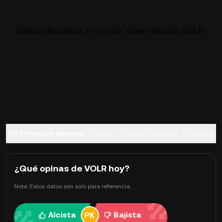
Gráfico de precios en vivo de Volare Network (VOLR)
Información general
Acerca de Volare Network
Preguntas 
¿Qué opinas de VOLR hoy?
Nota: Estos datos son solo para referencia.
Alcista
Bajista