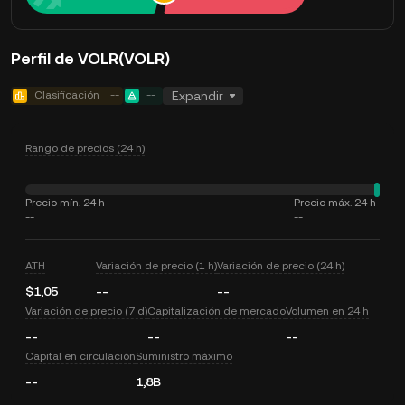
Perfil de VOLR(VOLR)
Clasificación
--
--
Expandir
Rango de precios (24 h)
Precio mín. 24 h
Precio máx. 24 h
--
--
ATH
Variación de precio (1 h)
Variación de precio (24 h)
$1,05
--
--
Variación de precio (7 d)
Capitalización de mercado
Volumen en 24 h
--
--
--
Capital en circulación
Suministro máximo
--
1,8B