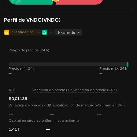
Perfil de VNDC(VNDC)
Clasificación
--
--
Expandir
Rango de precios (24 h)
Precio mín. 24 h
Precio máx. 24 h
--
--
ATH
Variación de precio (1 h)
Variación de precio (24 h)
$0,01138
--
--
Variación de precio (7 d)
Capitalización de mercado
Volumen en 24 h
--
--
--
Capital en circulación
Suministro máximo
1,41T
--