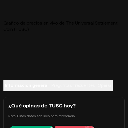
Gráfico de precios en vivo de The Universal Settlement
Coin (TUSC)
Información general
Preguntas frecuentes
Operar
¿Qué opinas de TUSC hoy?
Nota: Estos datos son solo para referencia.