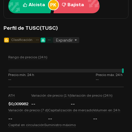
Alcista
Bajista
Perfil de TUSC(TUSC)
Clasificación
--
--
Expandir
Rango de precios (24 h)
Precio mín. 24 h
Precio máx. 24 h
--
--
ATH
Variación de precio (1 h)
Variación de precio (24 h)
$0,009982
--
--
Variación de precio (7 d)
Capitalización de mercado
Volumen en 24 h
--
--
--
Capital en circulación
Suministro máximo