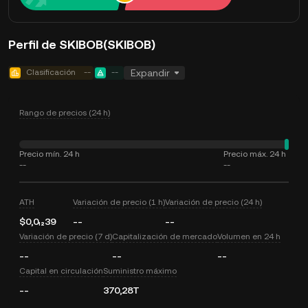
Perfil de SKIBOB(SKIBOB)
Clasificación
--
--
Expandir
Rango de precios (24 h)
Precio mín. 24 h
Precio máx. 24 h
--
--
ATH
Variación de precio (1 h)
Variación de precio (24 h)
$0,0₁₂39
--
--
Variación de precio (7 d)
Capitalización de mercado
Volumen en 24 h
--
--
--
Capital en circulación
Suministro máximo
--
370,28T