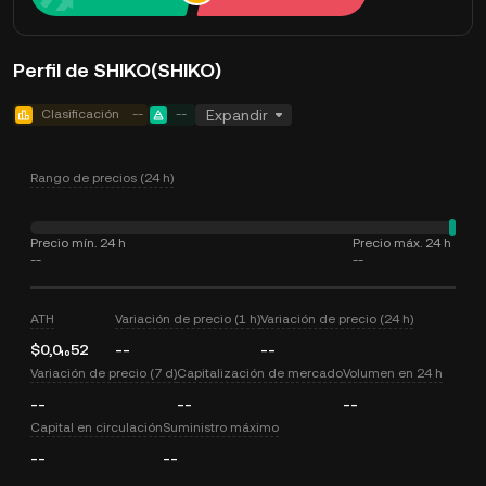
Perfil de SHIKO(SHIKO)
Clasificación
--
--
Expandir
Rango de precios (24 h)
Precio mín. 24 h
Precio máx. 24 h
--
--
ATH
Variación de precio (1 h)
Variación de precio (24 h)
$0,0₁₀52
--
--
Variación de precio (7 d)
Capitalización de mercado
Volumen en 24 h
--
--
--
Capital en circulación
Suministro máximo
--
--