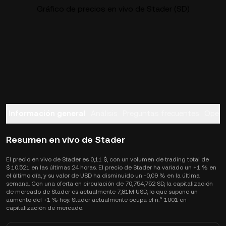
Gráfico de precios en vivo de Stader (SD)
Información general
Análisis
Preguntas frecuentes
Opera
Resumen en vivo de Stader
El precio en vivo de Stader es 0,11 $, con un volumen de trading total de
$ 10.521 en las últimas 24 horas. El precio de Stader ha variado un +1 % en
el último día, y su valor de USD ha disminuido un -0,09 % en la última
semana. Con una oferta en circulación de 70,754,752 SD, la capitalización
de mercado de Stader es actualmente 7,81M USD, lo que supone un
aumento del +1 % hoy. Stader actualmente ocupa el n.º 1001 en
capitalización de mercado.