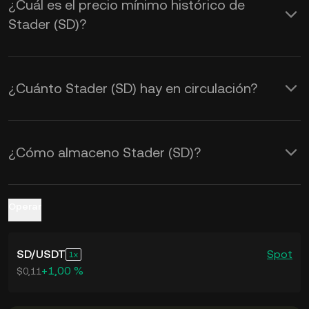
¿Cuál es el precio mínimo histórico de
mercado. Usa la Calculadora de KuCoin
Stader (SD)?
para ver los tipos de cambio de
SD a
USD en tiempo real
.
¿Cuánto Stader (SD) hay en circulación?
¿Cómo almaceno Stader (SD)?
Operar
SD
/
USDT
Spot
1
+1,00 %
$0,11