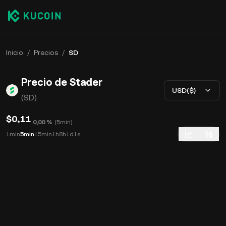
Inicio
/
Precios
/
SD
Precio de Stader
USD($)
(SD)
$0,11
0,00 %
(
5min
)
1min
5min
15min
1h
8h
1d
1s