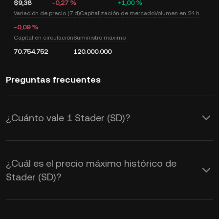
$9,38
-0,27 %
+1,00 %
Variación de precio (7 d)
Capitalización de mercado
Volumen en 24 h
-0,09 %
Capital en circulación
Suministro máximo
70.754.752
120.000.000
Preguntas frecuentes
¿Cuánto vale 1 Stader (SD)?
KuCoin proporciona actualizaciones de
precios de USD en tiempo real para
¿Cuál es el precio máximo histórico de
Stader (SD). El valor de Stader se ve
Stader (SD)?
afectado por la oferta y la demanda,
así como por el sentimiento del