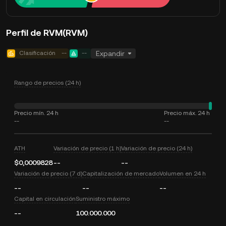
Perfil de RVM(RVM)
Clasificación
--
--
Expandir
Rango de precios (24 h)
Precio mín. 24 h
Precio máx. 24 h
--
--
ATH
Variación de precio (1 h)
Variación de precio (24 h)
$0,0009828
--
--
Variación de precio (7 d)
Capitalización de mercado
Volumen en 24 h
--
--
--
Capital en circulación
Suministro máximo
--
100.000.000