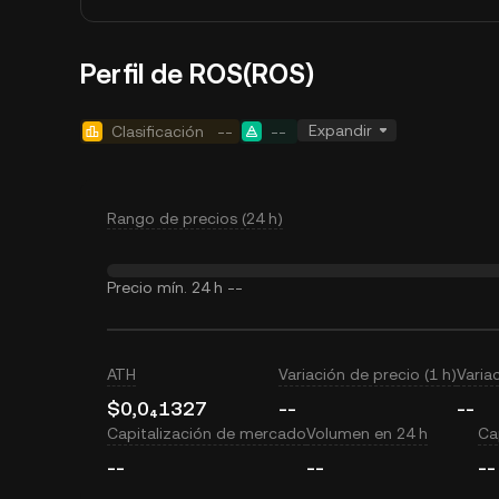
Perfil de ROS(ROS)
Expandir
Clasificación
--
--
Rango de precios (24 h)
Precio mín. 24 h
--
ATH
Variación de precio (1 h)
Varia
$0,0₄1327
--
--
Capitalización de mercado
Volumen en 24 h
Cap
--
--
--