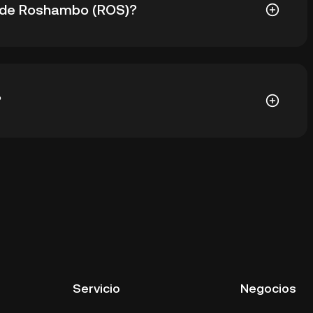
o de Roshambo (ROS)?
) es $0,0₄1327. El precio actual de ROS ha bajado un
?
o de custodia de un exchange de criptos sin tener
adas. Otras formas de almacenar ROS incluyen el uso
ador web, dispositivo móvil u ordenador de
vicio de criptocustodia de terceros o un monedero de
Servicio
Negocios