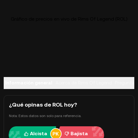
Gráfico de precios en vivo de Rims Of Legend (ROL)
Información general
Acerca de Rims Of Legend
Preguntas
¿Qué opinas de ROL hoy?
Nota: Estos datos son solo para referencia.
Alcista
Bajista