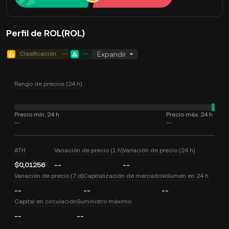
Perfil de ROL(ROL)
Clasificación
--
--
Expandir
Rango de precios (24 h)
Precio mín. 24 h
Precio máx. 24 h
--
--
ATH
Variación de precio (1 h)
Variación de precio (24 h)
$0,01256
--
--
Variación de precio (7 d)
Capitalización de mercado
Volumen en 24 h
--
--
--
Capital en circulación
Suministro máximo
--
--