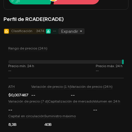
Perfil de RCADE(RCADE)
Clasificación
3474
--
Expandir
Rango de precios (24 h)
Precio mín. 24 h
Precio máx. 24 h
--
--
ATH
Variación de precio (1 h)
Variación de precio (24 h)
$0,007467
--
--
Variación de precio (7 d)
Capitalización de mercado
Volumen en 24 h
--
--
Capital en circulación
Suministro máximo
8,3B
40B