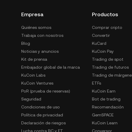
Empresa
Productos
Quiénes somos
Comprar cripto
Trabaja con nosotros
Convertir
Blog
KuCard
Noticias y anuncios
KuCoin Pay
Kit de prensa
Trading de spot
Embajador global de la marca
Trading de futuros
KuCoin Labs
Trading de márgene
KuCoin Ventures
ETFs
PoR (prueba de reservas)
KuCoin Earn
Seguridad
Bot de trading
Condiciones de uso
Recomendación
Política de privacidad
GemSPACE
Declaración de riesgos
KuCoin Learn
Lucha contra BC y FT
Conversor