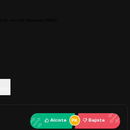
s en vivo de Nemesis (NMS)
ntes
Alcista
Bajista