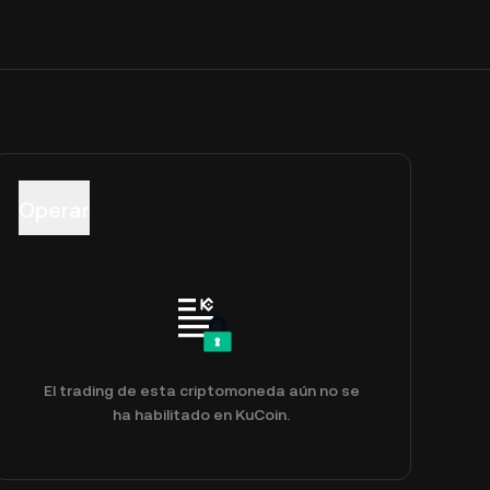
Operar
El trading de esta criptomoneda aún no se
ha habilitado en KuCoin.