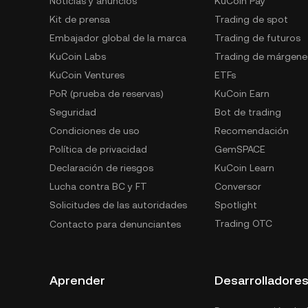
Noticias y anuncios
KuCoin Pay
Kit de prensa
Trading de spot
Embajador global de la marca
Trading de futuros
KuCoin Labs
Trading de márgene
KuCoin Ventures
ETFs
PoR (prueba de reservas)
KuCoin Earn
Seguridad
Bot de trading
Condiciones de uso
Recomendación
Política de privacidad
GemSPACE
Declaración de riesgos
KuCoin Learn
Lucha contra BC y FT
Conversor
Solicitudes de las autoridades
Spotlight
Trading OTC
Contacto para denunciantes
Aprender
Desarrolladore