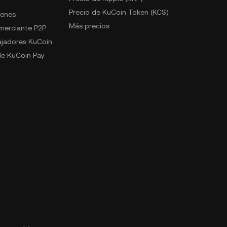
Precio de KuCoin Token (KCS)
kenes
Más precios
omerciante P2P
jadores KuCoin
e KuCoin Pay