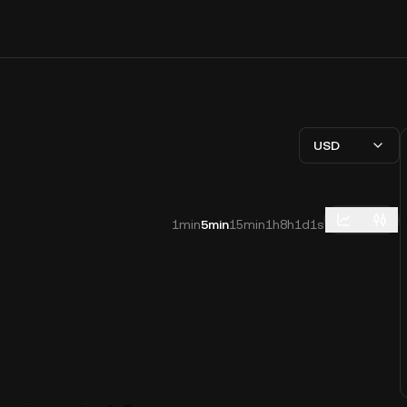
USD
1min
5min
15min
1h
8h
1d
1s