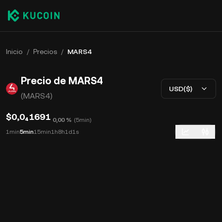
Inicio
/
Precios
/
MARS4
Precio de MARS4
USD($)
(MARS4)
$0,0₄1691
0,00 %
(
5min
)
1min
5min
15min
1h
8h
1d
1s