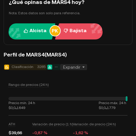
¿Qué opinas de MARS4 hoy?
Nota: Estos datos son solo para referencia.
Alcista
Bajista
Perfil de MARS4(MARS4)
Clasificación
3285
--
Expandir
Rango de precios (24 h)
Precio mín. 24 h
Precio máx. 24 h
$0,0₄1649
$0,0₄1779
ATH
Variación de precio (1 h)
Variación de precio (24 h)
$39,66
-0,87 %
-1,62 %