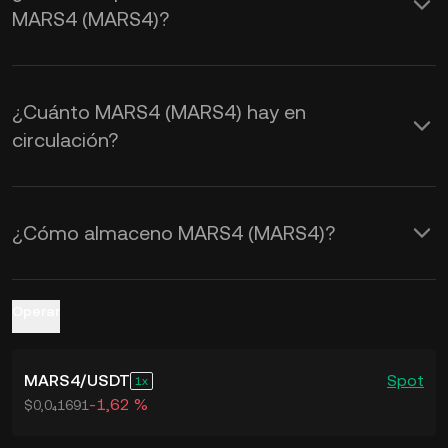
MARS4 (MARS4)?
KuCoin para ver los tipos de cambio de
MARS4 a USD en tiempo real
.
¿Cuánto MARS4 (MARS4) hay en
circulación?
¿Cómo almaceno MARS4 (MARS4)?
Operar
MARS4
/
USDT
Spot
1
-1,62 %
$0,0₄1691