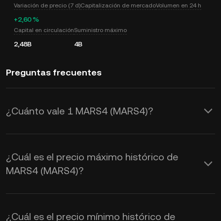
Variación de precio (7 d)
Capitalización de mercado
Volumen en 24 h
+2,60 %
Capital en circulación
Suministro máximo
2,48B
4B
Preguntas frecuentes
¿Cuánto vale 1 MARS4 (MARS4)?
KuCoin proporciona actualizaciones de
precios de USD en tiempo real para
¿Cuál es el precio máximo histórico de
MARS4 (MARS4). El valor de MARS4 se
MARS4 (MARS4)?
ve afectado por la oferta y la
demanda, así como por el sentimiento
¿Cuál es el precio mínimo histórico de
del mercado. Usa la Calculadora de