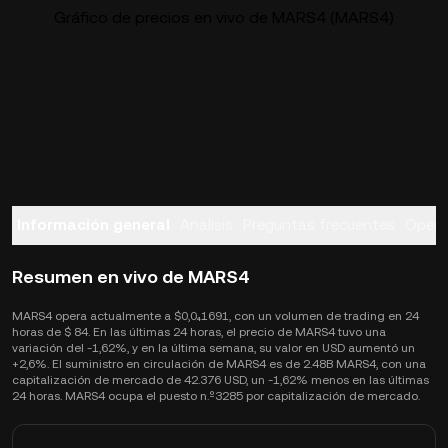
Gráfico de precios en vivo de MARS4 (MARS4)
Información general
Análisis
Preguntas frecuentes
Opera
Resumen en vivo de MARS4
MARS4 opera actualmente a $0,0₄1691, con un volumen de trading en 24
horas de $ 84. En las últimas 24 horas, el precio de MARS4 tuvo una
variación del -1,62%, y en la última semana, su valor en USD aumentó un
+2,6%. El suministro en circulación de MARS4 es de 2.48B MARS4, con una
capitalización de mercado de 42.376 USD, un -1,62% menos en las últimas
24 horas. MARS4 ocupa el puesto n.º3285 por capitalización de mercado.