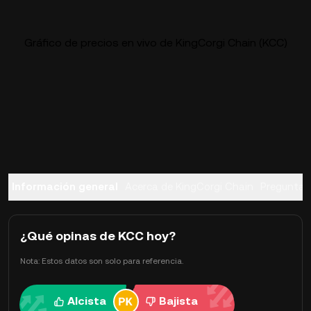
Gráfico de precios en vivo de KingCorgi Chain (KCC)
Información general
Acerca de KingCorgi Chain
Preguntas
¿Qué opinas de KCC hoy?
Nota: Estos datos son solo para referencia.
Alcista
Bajista