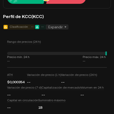
Perfil de KCC(KCC)
Clasificación
--
--
Expandir
Rango de precios (24 h)
Precio mín. 24 h
Precio máx. 24 h
--
--
ATH
Variación de precio (1 h)
Variación de precio (24 h)
$0,000354
--
--
Variación de precio (7 d)
Capitalización de mercado
Volumen en 24 h
--
--
--
Capital en circulación
Suministro máximo
--
1B