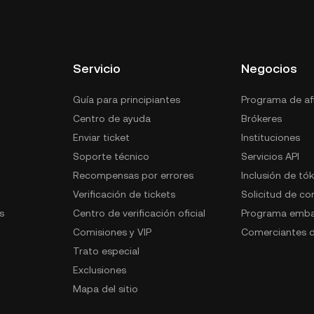
vicio de criptocustodia de terceros o un monedero de
Servicio
Negocios
Guía para principiantes
Programa de afi
Centro de ayuda
Brókeres
Enviar ticket
Instituciones
Soporte técnico
Servicios API
Recompensas por errores
Inclusión de tó
Verificación de tickets
Solicitud de c
s
Centro de verificación oficial
Programa emba
Comisiones y VIP
Comerciantes d
Trato especial
Exclusiones
Mapa del sitio