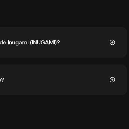
 de Inugami (INUGAMI)?
I) es $0,0₅1101. El precio actual de INUGAMI ha
)?
de custodia de un exchange de criptos sin tener que
. Otras formas de almacenar INUGAMI incluyen el uso
ador web, dispositivo móvil u ordenador de