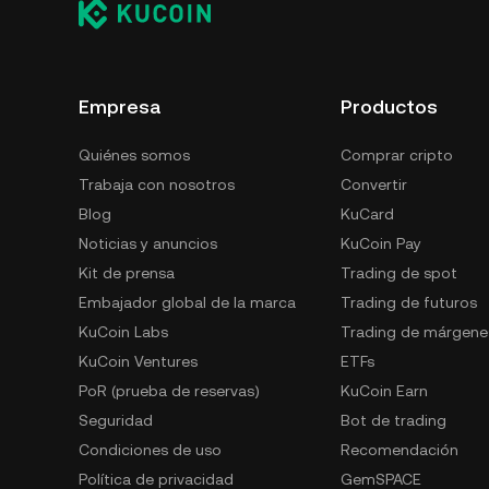
escritorio), un monedero de hardware, un ser
papel.
Empresa
Productos
Quiénes somos
Comprar cripto
Trabaja con nosotros
Convertir
Blog
KuCard
Noticias y anuncios
KuCoin Pay
Kit de prensa
Trading de spot
Embajador global de la marca
Trading de futuros
KuCoin Labs
Trading de márgene
KuCoin Ventures
ETFs
PoR (prueba de reservas)
KuCoin Earn
Seguridad
Bot de trading
Condiciones de uso
Recomendación
Política de privacidad
GemSPACE