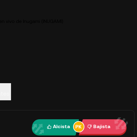
en vivo de Inugami (INUGAMI)
ntes
Alcista
Bajista