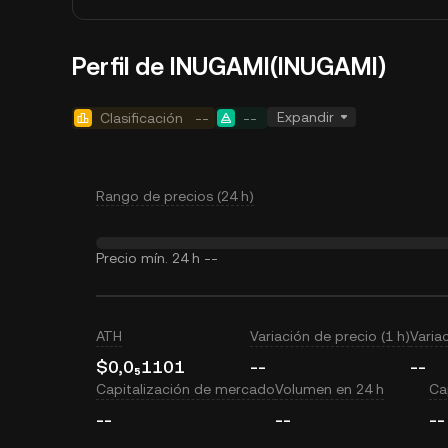
Perfil de INUGAMI(INUGAMI)
Expandir
Clasificación
--
--
Rango de precios (24 h)
Precio mín. 24 h
--
ATH
Variación de precio (1 h)
Varia
$0,0₅1101
--
--
Capitalización de mercado
Volumen en 24 h
Cap
--
--
--