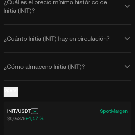
¿Cuál es el precio mínimo histórico de
mercado. Usa la Calculadora de KuCoin
Initia (INIT)?
para ver los tipos de cambio de
INIT a
USD en tiempo real
.
¿Cuánto Initia (INIT) hay en circulación?
¿Cómo almaceno Initia (INIT)?
Operar
INIT
/
USDT
Spot
Margen
5
+4,17 %
$0,05378