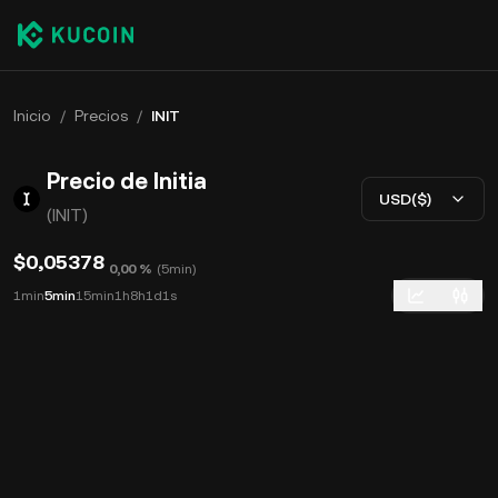
Inicio
/
Precios
/
INIT
Precio de Initia
USD($)
(INIT)
$0,05378
0,00 %
(
5min
)
1min
5min
15min
1h
8h
1d
1s