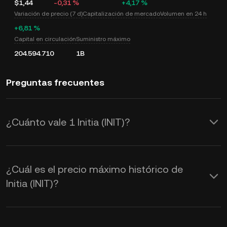
$1,44
-0,31 %
+4,17 %
Variación de precio (7 d)
Capitalización de mercado
Volumen en 24 h
+6,81 %
Capital en circulación
Suministro máximo
204.594.710
1B
Preguntas frecuentes
¿Cuánto vale 1 Initia (INIT)?
KuCoin proporciona actualizaciones de
precios de USD en tiempo real para
¿Cuál es el precio máximo histórico de
Initia (INIT). El valor de Initia se ve
Initia (INIT)?
afectado por la oferta y la demanda,
así como por el sentimiento del