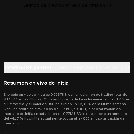
Gráfico de precios en vivo de Initia (INIT)
Información general
Análisis
Preguntas frecuentes
Opera
Resumen en vivo de Initia
El precio en vivo de Initia es 0,05378 $, con un volumen de trading total de
$ 11.044 en las últimas 24 horas. El precio de Initia ha variado un +4,17 % en
el último día, y su valor de USD ha subido un +6,81 % en la última semana.
Con una oferta en circulación de 204,594,710 INIT, la capitalización de
mercado de Initia es actualmente 10,77M USD, lo que supone un aumento
del +4,17 % hoy. Initia actualmente ocupa el n.º 865 en capitalización de
mercado.