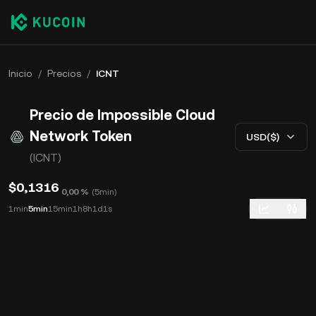
Inicio
/
Precios
/
ICNT
Precio de Impossible Cloud
Network Token
USD($)
(ICNT)
$0,1316
0,00 %
(
5min
)
1min
5min
15min
1h
8h
1d
1s