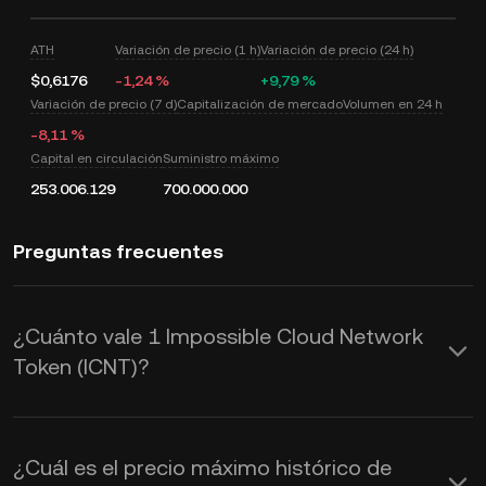
ATH
Variación de precio (1 h)
Variación de precio (24 h)
$0,6176
-1,24 %
+9,79 %
Variación de precio (7 d)
Capitalización de mercado
Volumen en 24 h
-8,11 %
Capital en circulación
Suministro máximo
253.006.129
700.000.000
Preguntas frecuentes
¿Cuánto vale 1 Impossible Cloud Network
Token (ICNT)?
KuCoin proporciona actualizaciones de
precios de USD en tiempo real para
¿Cuál es el precio máximo histórico de