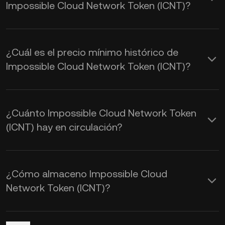
Impossible Cloud Network Token
Impossible Cloud Network Token (ICNT)?
(ICNT). El valor de Impossible Cloud
Network Token se ve afectado por la
¿Cuál es el precio mínimo histórico de
oferta y la demanda, así como por el
Impossible Cloud Network Token (ICNT)?
sentimiento del mercado. Usa la
Calculadora de KuCoin para ver los
tipos de cambio de
ICNT a USD en
¿Cuánto Impossible Cloud Network Token
tiempo real
.
(ICNT) hay en circulación?
¿Cómo almaceno Impossible Cloud
Network Token (ICNT)?