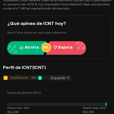
Impossible Cloud Network Token es actualmente 33,63M USD, lo que supone
un aumento del +9,79 % hoy. Impossible Cloud Network Token actualmente
ocupa el n.º 463 en capitalización de mercado.
¿Qué opinas de ICNT hoy?
Nota: Estos datos son solo para referencia.
Alcista
Bajista
Perfil de ICNT(ICNT)
Clasificación
463
--
Expandir
Rango de precios (24 h)
Precio mín. 24 h
Precio máx. 24 h
$0,1198
$0,1354