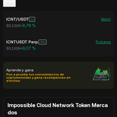
Operar
ICNT
/
USDT
Spot
1
+9,79 %
$0,1316
ICNTUSDT Perp.
Futuros
30
+9,07 %
$0,1316
Aprende y gana
Pon a prueba tus conocimientos de
criptomonedas y gana recompensas en
efectivo.
Impossible Cloud Network Token Merca
dos