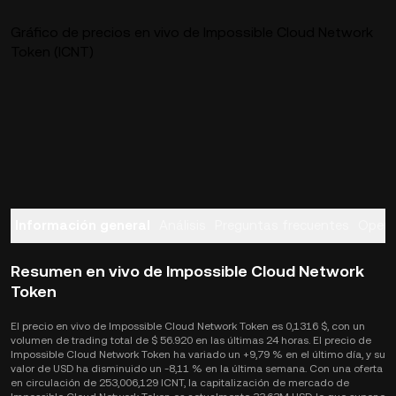
Gráfico de precios en vivo de Impossible Cloud Network
Token (ICNT)
Información general
Análisis
Preguntas frecuentes
Opera
Resumen en vivo de Impossible Cloud Network
Token
El precio en vivo de Impossible Cloud Network Token es 0,1316 $, con un
volumen de trading total de $ 56.920 en las últimas 24 horas. El precio de
Impossible Cloud Network Token ha variado un +9,79 % en el último día, y su
valor de USD ha disminuido un -8,11 % en la última semana. Con una oferta
en circulación de 253,006,129 ICNT, la capitalización de mercado de