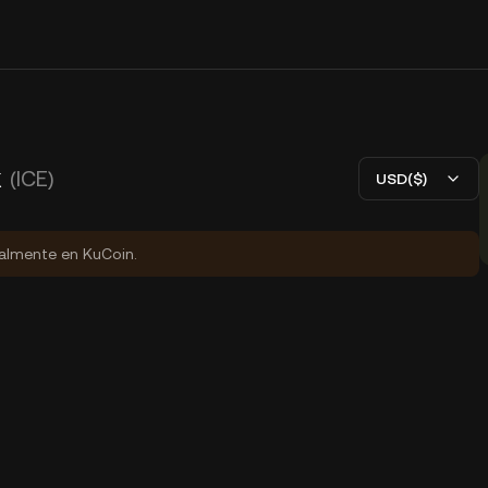
k
(ICE)
USD($)
ialmente en KuCoin.