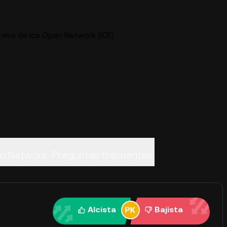
 vivo de Ice Open Network (ICE)
en Network
Preguntas frecuentes
Alcista
Bajista