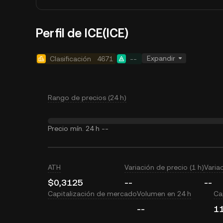
Perfil de ICE(ICE)
Expandir
Clasificación
4671
--
Rango de precios (24 h)
Precio mín. 24 h
--
ATH
Variación de precio (1 h)
Varia
$0,3125
--
--
Capitalización de mercado
Volumen en 24 h
Cap
--
1