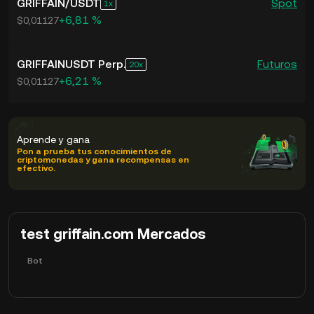
GRIFFAIN
/
USDT
Spot
1
+6,81 %
$0,01127
GRIFFAINUSDT Perp.
Futuros
20
+6,21 %
$0,01127
Aprende y gana
Pon a prueba tus conocimientos de
criptomonedas y gana recompensas en
efectivo.
test griffain.com Mercados
Bot