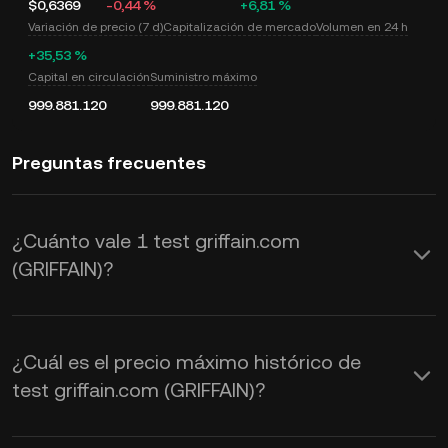
$0,6369
-0,44 %
+6,81 %
Variación de precio (7 d)
Capitalización de mercado
Volumen en 24 h
+35,53 %
Capital en circulación
Suministro máximo
999.881.120
999.881.120
Preguntas frecuentes
¿Cuánto vale 1 test griffain.com
(GRIFFAIN)?
KuCoin proporciona actualizaciones de
precios de USD en tiempo real para
¿Cuál es el precio máximo histórico de
test griffain.com (GRIFFAIN). El valor de
test griffain.com (GRIFFAIN)?
test griffain.com se ve afectado por la