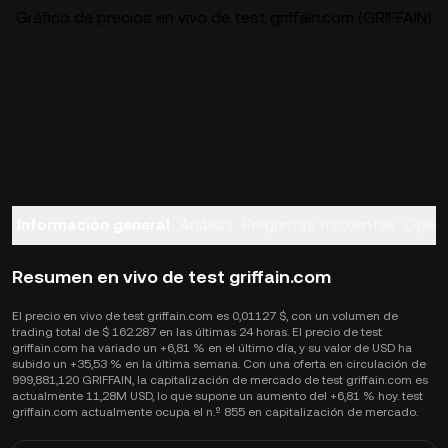
Gráfico de precios en vivo de test griffain.com (GRIFFAIN)
Información general
Análisis
Preguntas frecuentes
Opera
Resumen en vivo de test griffain.com
El precio en vivo de test griffain.com es 0,01127 $, con un volumen de
trading total de $ 162.287 en las últimas 24 horas. El precio de test
griffain.com ha variado un +6,81 % en el último día, y su valor de USD ha
subido un +35,53 % en la última semana. Con una oferta en circulación de
999,881,120 GRIFFAIN, la capitalización de mercado de test griffain.com es
actualmente 11,28M USD, lo que supone un aumento del +6,81 % hoy. test
griffain.com actualmente ocupa el n.º 855 en capitalización de mercado.