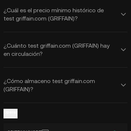
oferta y la demanda, así como por el
¿Cuál es el precio mínimo histórico de
sentimiento del mercado. Usa la
test griffain.com (GRIFFAIN)?
Calculadora de KuCoin para ver los
tipos de cambio de
GRIFFAIN a USD en
tiempo real
.
¿Cuánto test griffain.com (GRIFFAIN) hay
en circulación?
¿Cómo almaceno test griffain.com
(GRIFFAIN)?
Operar