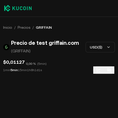
Inicio
/
Precios
/
GRIFFAIN
Precio de test griffain.com
USD($)
(GRIFFAIN)
$0,01127
0,00 %
(
5min
)
1min
5min
15min
1h
8h
1d
1s