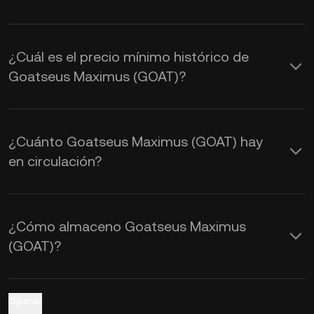
Goatseus Maximus se ve afectado por
la oferta y la demanda, así como por el
¿Cuál es el precio mínimo histórico de
sentimiento del mercado. Usa la
Goatseus Maximus (GOAT)?
Calculadora de KuCoin para ver los
tipos de cambio de
GOAT a USD en
tiempo real
.
¿Cuánto Goatseus Maximus (GOAT) hay
en circulación?
¿Cómo almaceno Goatseus Maximus
(GOAT)?
Operar