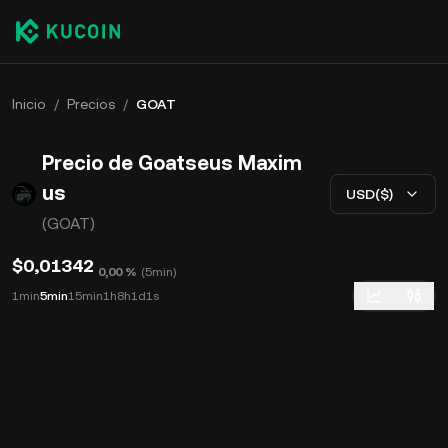
Inicio
/
Precios
/
GOAT
Precio de Goatseus Maxim
us
USD($)
(GOAT)
$0,01342
0,00 %
(
5min
)
1min
5min
15min
1h
8h
1d
1s