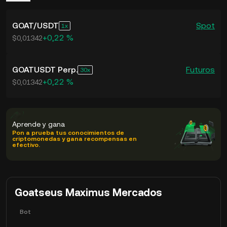
GOAT
/
USDT
Spot
1
+0,22 %
$0,01342
GOATUSDT Perp.
Futuros
30
+0,22 %
$0,01342
Aprende y gana
Pon a prueba tus conocimientos de
criptomonedas y gana recompensas en
efectivo.
Goatseus Maximus Mercados
Bot