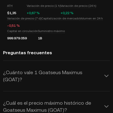
ATH
Variación de precio (1 h)
Variación de precio (24 h)
$1,35
+0,67 %
+0,22 %
Variación de precio (7 d)
Capitalización de mercado
Volumen en 24 h
-0,51 %
Capital en circulación
Suministro máximo
999.979.059
1B
Preguntas frecuentes
¿Cuánto vale 1 Goatseus Maximus
(GOAT)?
KuCoin proporciona actualizaciones de
precios de USD en tiempo real para
¿Cuál es el precio máximo histórico de
Goatseus Maximus (GOAT). El valor de
Goatseus Maximus (GOAT)?