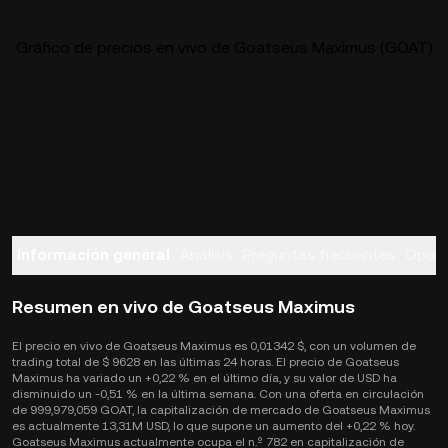
Gráfico de precios en vivo de Goatseus Maximus (GOAT)
Información general
Análisis
Preguntas frecuentes
Opera
Resumen en vivo de Goatseus Maximus
El precio en vivo de Goatseus Maximus es 0,01342 $, con un volumen de
trading total de $ 9628 en las últimas 24 horas. El precio de Goatseus
Maximus ha variado un +0,22 % en el último día, y su valor de USD ha
disminuido un -0,51 % en la última semana. Con una oferta en circulación
de 999,979,059 GOAT, la capitalización de mercado de Goatseus Maximus
es actualmente 13,31M USD, lo que supone un aumento del +0,22 % hoy.
Goatseus Maximus actualmente ocupa el n.º 782 en capitalización de