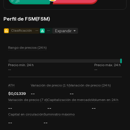
Perfil de FSM(FSM)
Clasificación
--
--
Expandir
Rango de precios (24 h)
Precio mín. 24 h
Precio máx. 24 h
--
--
ATH
Variación de precio (1 h)
Variación de precio (24 h)
$0,01339
--
--
Variación de precio (7 d)
Capitalización de mercado
Volumen en 24 h
--
--
--
Capital en circulación
Suministro máximo
--
--