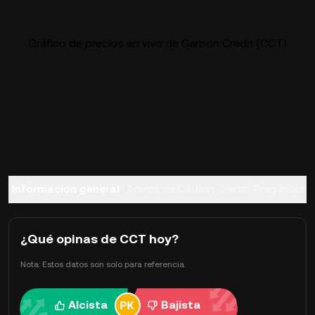
Gráfico de precios en vivo de Carbon Credit (CCT)
Información general
Acerca de Carbon Credit
Preguntas f
¿Qué opinas de CCT hoy?
Nota: Estos datos son solo para referencia.
Alcista
Bajista