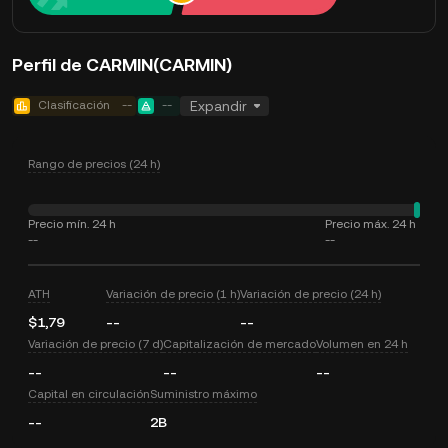
Perfil de CARMIN(CARMIN)
Clasificación
--
--
Expandir
Rango de precios (24 h)
Precio mín. 24 h
Precio máx. 24 h
--
--
ATH
Variación de precio (1 h)
Variación de precio (24 h)
$1,79
--
--
Variación de precio (7 d)
Capitalización de mercado
Volumen en 24 h
--
--
--
Capital en circulación
Suministro máximo
--
2B