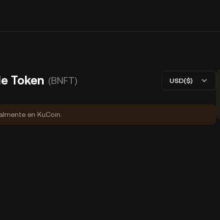
le Token
(BNFT)
USD($)
ialmente en KuCoin.