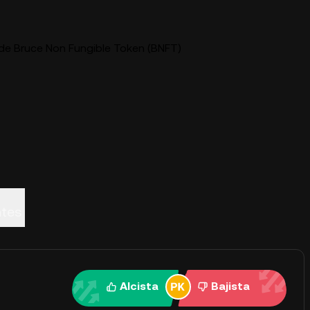
 de Bruce Non Fungible Token (BNFT)
ntes
Alcista
Bajista