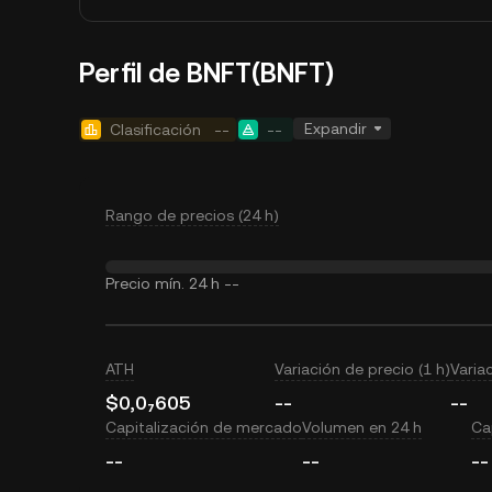
Perfil de BNFT(BNFT)
Expandir
Clasificación
--
--
Rango de precios (24 h)
Precio mín. 24 h
--
ATH
Variación de precio (1 h)
Varia
$0,0₇605
--
--
Capitalización de mercado
Volumen en 24 h
Cap
--
--
--