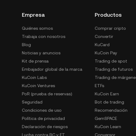
Empresa
Productos
Quiénes somos
Comprar cripto
Trabaja con nosotros
Convertir
Blog
KuCard
Noticias y anuncios
KuCoin Pay
Kit de prensa
Trading de spot
Embajador global de la marca
Trading de futuros
KuCoin Labs
Trading de márgene
KuCoin Ventures
ETFs
PoR (prueba de reservas)
KuCoin Earn
Seguridad
Bot de trading
Condiciones de uso
Recomendación
Política de privacidad
GemSPACE
Declaración de riesgos
KuCoin Learn
Lucha contra BC y FT
Conversor