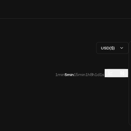
USD($)
1min
5min
15min
1h
8h
1d
1s