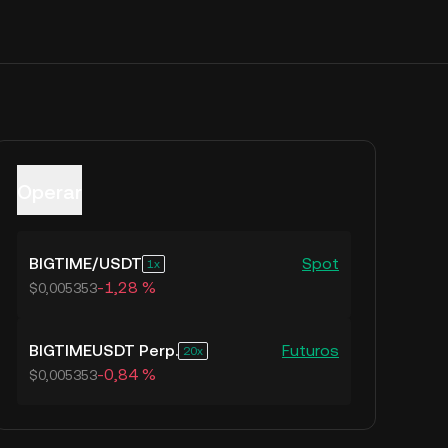
Operar
BIGTIME
/
USDT
Spot
1
-1,28 %
$0,005353
BIGTIMEUSDT Perp.
Futuros
20
-0,84 %
$0,005353