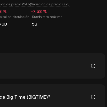
ción de precio (24 h)
Variación de precio (7 d)
8 %
-7,58 %
ital en circulación
Suministro máximo
75B
5B
 de USD en tiempo real para Big Time (BIGTIME). El
 de Big Time (BIGTIME)?
a y la demanda, así como por el sentimiento del
er los tipos de cambio de
BIGTIME a USD en tiempo