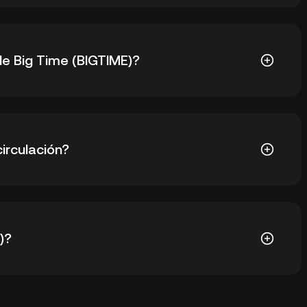
ME) es $0,9815. El precio actual de BIGTIME ha bajado
de Big Time (BIGTIME)?
ME) es $0,005304. El precio actual de BIGTIME ha
irculación?
,75B BIGTIME en circulación. BIGTIME tiene un
)?