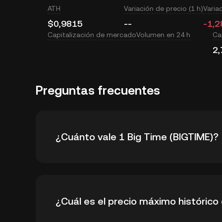
ATH
Variación de precio (1 h)
Varia
$0,9815
--
-1,2
Capitalización de mercado
Volumen en 24 h
Cap
2,
Preguntas frecuentes
¿Cuánto vale 1 Big Time (BIGTIME)?
KuCoin proporciona actualizaciones de precios
¿Cuál es el precio máximo histórico
valor de Big Time se ve afectado por la ofert
mercado. Usa la Calculadora de KuCoin para v