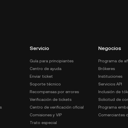
me en el monedero de custodia del exchange de
r tus claves privadas. Otras formas de almacenar
tocustodia (en un navegador web, dispositivo móvil u
o de hardware, un servicio de criptocustodia de
Servicio
Negocios
Guía para principiantes
Programa de afi
Centro de ayuda
Brókeres
Enviar ticket
Instituciones
Soporte técnico
Servicios API
Recompensas por errores
Inclusión de tó
Verificación de tickets
Solicitud de c
s
Centro de verificación oficial
Programa emba
Comisiones y VIP
Comerciantes d
Trato especial