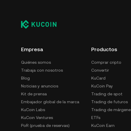
Puedes almacenar de forma segura tu Big Ti
KuCoin sin tener que preocuparte de gestiona
BIGTIME incluyen el uso de un monedero de au
ordenador de escritorio/portátil), un moneder
terceros o un monedero de papel.
Empresa
Productos
Quiénes somos
Comprar cripto
Trabaja con nosotros
Convertir
Blog
KuCard
Noticias y anuncios
KuCoin Pay
Kit de prensa
Trading de spot
Embajador global de la marca
Trading de futuros
KuCoin Labs
Trading de márgene
KuCoin Ventures
ETFs
PoR (prueba de reservas)
KuCoin Earn