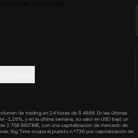
en vivo de Big Time (BIGTIME)
 frecuentes
lumen de trading en 24 horas de $ 4886. En las últimas
del -1,28%, y en la última semana, su valor en USD bajó un
s de 2.75B BIGTIME, con una capitalización de mercado de
as. Big Time ocupa el puesto n.º736 por capitalización de