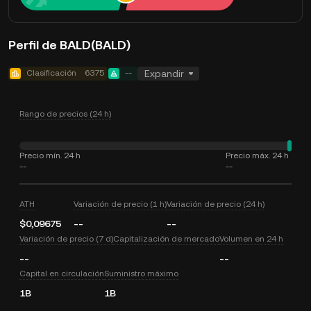
Perfil de BALD(BALD)
Clasificación
6375
--
Expandir
Rango de precios (24 h)
Precio mín. 24 h
Precio máx. 24 h
--
--
ATH
Variación de precio (1 h)
Variación de precio (24 h)
$0,09675
--
--
Variación de precio (7 d)
Capitalización de mercado
Volumen en 24 h
--
--
Capital en circulación
Suministro máximo
1B
1B