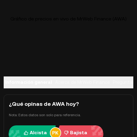
Gráfico de precios en vivo de MrWeb Finance (AWA)
Información general
Acerca de MrWeb Finance
Preguntas 
¿Qué opinas de AWA hoy?
Nota: Estos datos son solo para referencia.
Alcista
Bajista