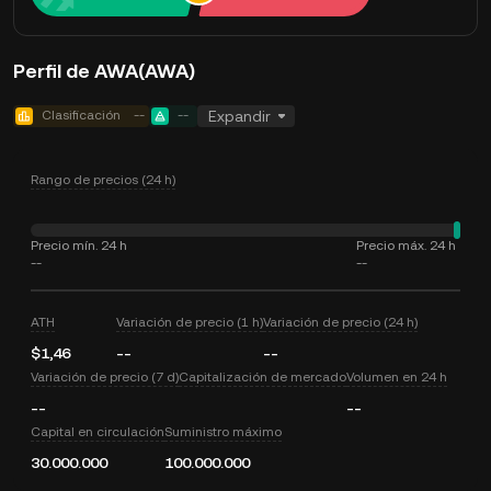
Perfil de AWA(AWA)
Clasificación
--
--
Expandir
Rango de precios (24 h)
Precio mín. 24 h
Precio máx. 24 h
--
--
ATH
Variación de precio (1 h)
Variación de precio (24 h)
$1,46
--
--
Variación de precio (7 d)
Capitalización de mercado
Volumen en 24 h
--
--
Capital en circulación
Suministro máximo
30.000.000
100.000.000