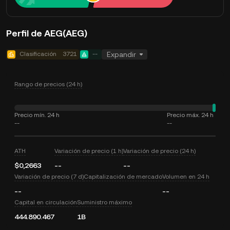
Perfil de AEG(AEG)
Clasificación
3721
--
Expandir
Rango de precios (24 h)
Precio mín. 24 h
Precio máx. 24 h
--
--
ATH
Variación de precio (1 h)
Variación de precio (24 h)
$0,2663
--
--
Variación de precio (7 d)
Capitalización de mercado
Volumen en 24 h
--
--
Capital en circulación
Suministro máximo
444.890.467
1B