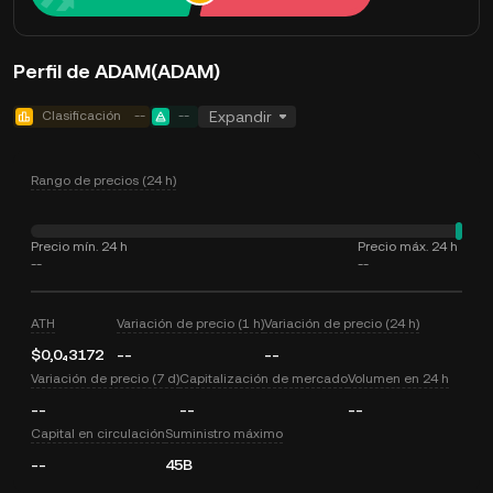
Perfil de ADAM(ADAM)
Clasificación
--
--
Expandir
Rango de precios (24 h)
Precio mín. 24 h
Precio máx. 24 h
--
--
ATH
Variación de precio (1 h)
Variación de precio (24 h)
$0,0₄3172
--
--
Variación de precio (7 d)
Capitalización de mercado
Volumen en 24 h
--
--
--
Capital en circulación
Suministro máximo
--
45B