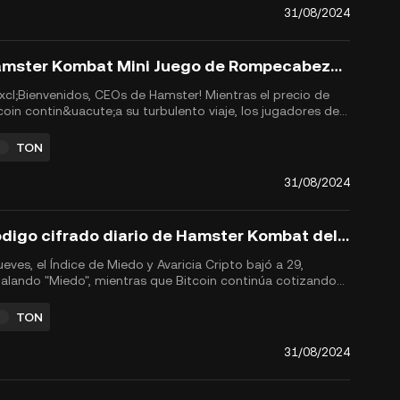
31/08/2024
Hamster Kombat Mini Juego de Rompecabezas Resuelto, 31 de agosto de 2024
xcl;Bienvenidos, CEOs de Hamster! Mientras el precio de
coin contin&uacute;a su turbulento viaje, los jugadores de
ster Kombat siguen enfocados en desbloquear llaves
adas y prepararse para el tan esperado evento de
TON
eraci&oacute;n de tokens $HMSTR (TGE) y el airdrop,
gramado para el...
31/08/2024
Código cifrado diario de Hamster Kombat del 31 de agosto de 2024
jueves, el Índice de Miedo y Avaricia Cripto bajó a 29,
alando "Miedo", mientras que Bitcoin continúa cotizando
 debajo de la marca crucial de $60,000. En medio de esta
atilidad, los jugadores de Hamster Kombat continúan
TON
borando estrategias, enfocándose en maximizar sus
ancias en e...
31/08/2024