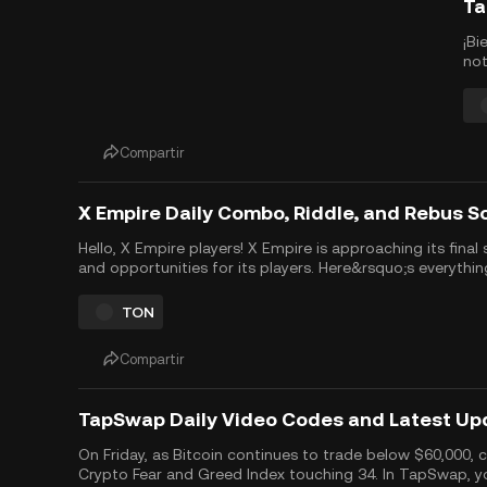
¡Bi
not
anu
tok
sep
imp
Compartir
X Empire Daily Combo, Riddle, and Rebus S
Hello, X Empire players! X Empire is approaching its fi
and opportunities for its players. Here&rsquo;s everyth
and prepare for the upcoming X Empire airdrop, expected
TON
Compartir
TapSwap Daily Video Codes and Latest Up
On Friday, as Bitcoin continues to trade below $60,000, c
Crypto Fear and Greed Index touching 34. In TapSwap, you