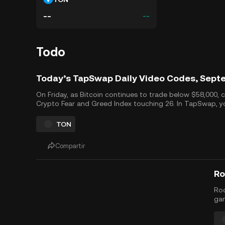
--
--
Todo
Today’s TapSwap Daily Video Codes, Sept
On Friday, as Bitcoin continues to trade below $58,000, c
Crypto Fear and Greed Index touching 26. In TapSwap, you
more rewards by using today&rsquo;s secret video codes.
TON
Compartir
Roc
gam
ant
sch