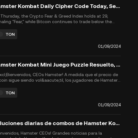
Hamster Kombat Daily Cipher Code Today, September 1, 2024
Thursday, the Crypto Fear & Greed Index holds at 29,
naling "Fear," while Bitcoin continues to trade below the
cial $60,000 mark. Amid this volatility, Hamster Kombat
yers continue to grow their earnings and prepare for the
TON
hly anticipated $HMSTR TGE and airdrop scheduled for
t...
01/09/2024
Hamster Kombat Mini Juego Puzzle Resuelto, 1 de septiembre de 2024
xcl;Bienvenidos, CEOs Hamster! A medida que el precio de
coin sigue siendo vol&aacute;til, los jugadores de Hamster
bat siguen enfocados en desbloquear llaves doradas y
par&aacute;ndose para el tan esperado evento de
TON
eraci&oacute;n de tokens $HMSTR (TGE) y el airdrop,
gramado para ...
01/09/2024
Soluciones diarias de combos de Hamster Kombat para el 1 de septiembre de 2024
envenidos, Hamster CEOs! Grandes noticias para la