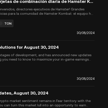
Tarjetas de combinación diaria de Hamster Kombat para el 30 de agosto de 2024
envenidos, directores ejecutivos de Hamster! Grandes
icias para la comunidad de Hamster Kombat: el equipo ha
nciado oficialmente que el evento de generación de
ens HMSTR (TGE) y el airdrop tendrán lugar el 26 de
TON
tiembre de 2024. Para prepararte para este evento
ortante, asegúrate d...
30/08/2024
olutions for August 30, 2024
nal stages of development, and has announced new updates
ing you need to know to maximize your in-game earnings
 by October 2024. Plus,...
30/08/2024
dates, August 30, 2024
rypto market sentiment remains in Fear territory with the
 can turn this market lull into an opportunity to earn