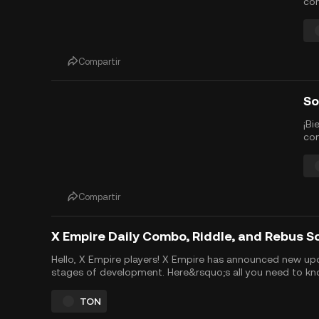
com
de 
con
max
des
Compartir
¡Bi
com
de 
pro
pre
rec
Compartir
X Empire Daily Combo, Riddle, and Rebus S
Hello, X Empire players! X Empire has announced new updat
stages of development. Here&rsquo;s all you need to k
upcoming X Empire airdrop, expected by October 2024. Pl
TON