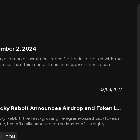
ember 2, 2024
rypto market sentiment slides further into the red with the
 can turn this market lull into an opportunity to earn
 Unlock up t...
02/09/2024
Rocky Rabbit Announces Airdrop and Token Launch on The Open Network (TON) for September 23
ky Rabbit, the fast-growing Telegram-based tap-to-earn
e, has officially announced the launch of its highly
icipated $RBTC token on The Open Network (TON),
eduled for September 23, 2024. This launch will be
TON