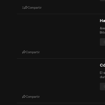
acc
gam
1
Compartir
&ie
Bit
Ha
lla
gen
Compartir
El 
dur
los
Ham
max
$HM
Compartir