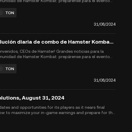
unidad de Hamster Kombat: prepárense para el evento
generación de tokens HMSTR (TGE) y el airdrop
firmado para el 26 de septiembre de 2024. Asegúrate de
TON
imizar tus recompensas en el juego participando en el
afío Daily Combo y otras ...
31/08/2024
Solución diaria de combo de Hamster Kombat para el 31 de agosto de 2024
envenidos, CEOs de Hamster! Grandes noticias para la
unidad de Hamster Kombat: prepárense para el evento
generación de tokens HMSTR (TGE) y el airdrop
gramado para el 26 de septiembre de 2024. Para
TON
pararse para este hito, asegúrense de maximizar sus
ompensas en el juego participand...
31/08/2024
olutions, August 31, 2024
es and opportunities for its players as it nears final
now to maximize your in-game earnings and prepare for the
us, don&rsquo;t miss t...