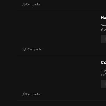
Compartir
&ie
Bit
Ham
dor
gen
pro
1
Compartir
El 
señ
por
vol
ela
gan
Compartir