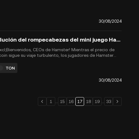
codes. Unlock up t...
30/08/2024
Solución del rompecabezas del mini juego Hamster Kombat, 30 de agosto de 2024
xcl;Bienvenidos, CEOs de Hamster! Mientras el precio de
coin sigue su viaje turbulento, los jugadores de Hamster
bat se mantienen concentrados en desbloquear llaves
adas y prepararse para el tan anticipado evento de
TON
eraci&oacute;n de tokens $HMSTR (TGE) y airdrop,
gramado para el 2...
30/08/2024
1
...
15
16
17
18
19
...
33