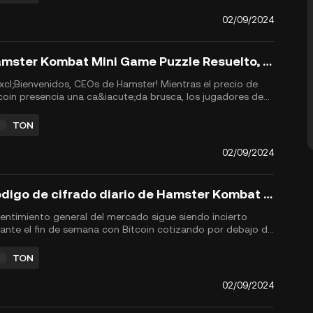
ompanied by a significant airdrop event for the
e&rsquo;s active community ...
02/09/2024
Hamster Kombat Mini Game Puzzle Resuelto, 2 de septiembre de 2024
xcl;Bienvenidos, CEOs de Hamster! Mientras el precio de
coin presencia una ca&iacute;da brusca, los jugadores de
mster Kombat permanecen enfocados en desbloquear
ves doradas y prepararse para el tan esperado evento de
TON
eraci&oacute;n de tokens $HMSTR (TGE) y airdrop,...
02/09/2024
Código de cifrado diario de Hamster Kombat para el 2 de septiembre de 2024
sentimiento general del mercado sigue siendo incierto
ante el fin de semana con Bitcoin cotizando por debajo de
 $59,000. En medio de esta volatilidad, los jugadores de
ster Kombat continúan planificando, centrados en
TON
imizar sus ganancias en el juego antes del muy anticipado
S...
02/09/2024