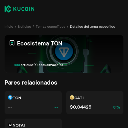
Inicio
Noticias
Temas específicos
Detalles del tema específico
Ecosistema TON
490
artículo(s) actualizado(s)
Pares relacionados
TON
CATI
--
$0,04425
--
8 %
NOTAI