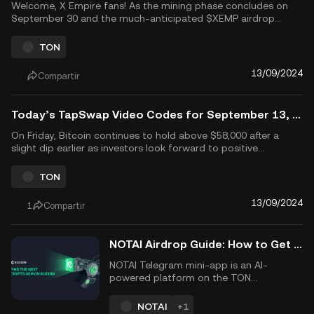
Welcome, X Empire fans! As the mining phase concludes on
September 30 and the much-anticipated $XEMP airdrop
approaches in October 2024, the game has crossed 35 million
players and introduced pre-market trading with NFT vouchers.
TON
Stay informed to maximize your rewards and maintain your
competitive a...
13/09/2024
Compartir
Today’s TapSwap Video Codes for September 13, 2024
On Friday, Bitcoin continues to hold above $58,000 after a
slight dip earlier as investors look forward to positive
upcoming developments. Find out how to mine more coins in
TapSwap using today&rsquo;s secret video codes. Unlock up
TON
to 1.6 million coins with these secret video codes ahead of
TapSwap&...
13/09/2024
1
Compartir
NOTAI Airdrop Guide: How to Get Free $NOTAI Tokens Till November 2024
NOTAI Telegram mini-app is an AI-
powered platform on the TON
blockchain that allows users to engage
with Web3 and DeFi through a gamified
NOTAI
+1