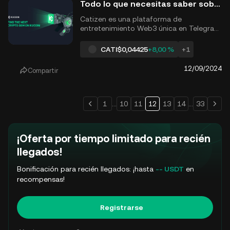
Todo lo que necesitas saber sobre la tokenomía, la utilidad del token y la hoja de ruta de Catizen (CATI)
Catizen es una plataforma de
entretenimiento Web3 única en Telegram
que combina la participación social con
el mundo descentralizado de la
CATI
$0,04425
+8,00 %
+1
tecnología blockchain. En el corazón de
esta plataforma se encuentra el token
12/09/2024
Compartir
CATI, un componente clave diseñado
para impulsar el creciente ecosistema de
Catizen...
1
...
10
11
12
13
14
...
33
¡Oferta por tiempo limitado para recién
llegados!
Bonificación para recién llegados: ¡hasta
-- USDT
en
recompensas!
Registrarse