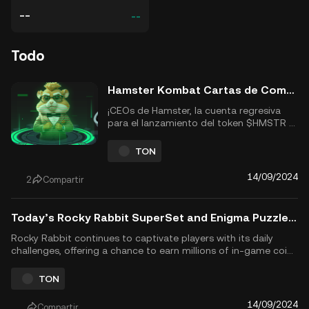
--
--
Todo
Hamster Kombat Cartas de Combo Diarias Hoy, 15 de septiembre de 2024
¡CEOs de Hamster, la cuenta regresiva
para el lanzamiento del token $HMSTR y
el airdrop el 26 de septiembre está
avanzando rápido! ¡Solo quedan unos
TON
días para maximizar tus recompensas en
el juego! No te pierdas el desafío de la
14/09/2024
2
Compartir
Combo Diario de Hamster Kombat de
hoy: completa tus tareas diarias para...
Today’s Rocky Rabbit SuperSet and Enigma Puzzle Solutions for September 14, 2024
Rocky Rabbit continues to captivate players with its daily
challenges, offering a chance to earn millions of in-game coins
by solving puzzles and completing combos, ahead of the
Rocky Rabbit airdrop on September 21. If you're looking to
TON
boost your earnings today, you&rsquo;ve come to the right
place...
14/09/2024
Compartir