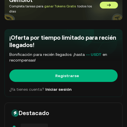
GemSlot
Completa tareas para
ganar Tokens Gratis
todos los
Ir a GemSl
días
¡Oferta por tiempo limitado para recién
llegados!
Bonificación para recién llegados: ¡hasta
-- USDT
en
recompensas!
Registrarse
¿Ya tienes cuenta?
Iniciar sesión
Destacado