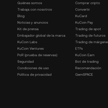
Quiénes somos
Comprar cripto
Trabaja con nosotros
Convertir
Blog
KuCard
Noticias y anuncios
KuCoin Pay
Kit de prensa
Trading de spot
Embajador global de la marca
Trading de futuros
KuCoin Labs
Trading de márgene
KuCoin Ventures
ETFs
PoR (prueba de reservas)
KuCoin Earn
Seguridad
Bot de trading
Condiciones de uso
Recomendación
Política de privacidad
GemSPACE
Declaración de riesgos
KuCoin Learn
Lucha contra BC y FT
Conversor
Solicitudes de las autoridades
Spotlight
Trading OTC
Contacto para denunciantes