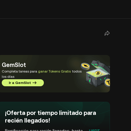
GemSlot
Completa tareas para
ganar Tokens Gratis
todos
los días
Ir a GemSlot
¡Oferta por tiempo limitado para
recién llegados!
Bonificación para recién llegados: ¡hasta
-- USDT