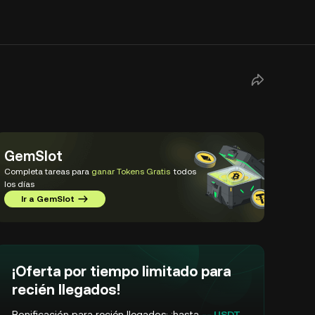
GemSlot
Completa tareas para
ganar Tokens Gratis
todos
los días
Ir a GemSlot
¡Oferta por tiempo limitado para
recién llegados!
Bonificación para recién llegados: ¡hasta
-- USDT