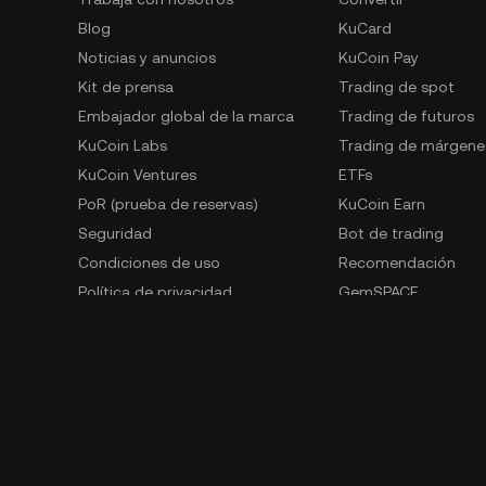
Blog
KuCard
Noticias y anuncios
KuCoin Pay
Kit de prensa
Trading de spot
Embajador global de la marca
Trading de futuros
KuCoin Labs
Trading de márgene
KuCoin Ventures
ETFs
PoR (prueba de reservas)
KuCoin Earn
Seguridad
Bot de trading
Condiciones de uso
Recomendación
Política de privacidad
GemSPACE
Declaración de riesgos
KuCoin Learn
Lucha contra BC y FT
Conversor
Solicitudes de las autoridades
Spotlight
Trading OTC
Contacto para denunciantes