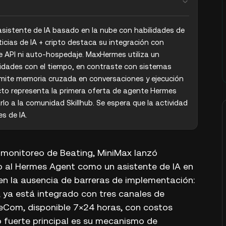
istente de IA basado en la nube con habilidades de 
icias de IA + cripto destaca su integración con 
 API ni auto-hospedaje. MaxHermes utiliza un 
idades con el tiempo, en contraste con sistemas 
te memoria cruzada en conversaciones y ejecución 
cto representa la primera oferta de agente Hermes 
o a la comunidad Skillhub. Se espera que la actividad 
s de IA.
l monitoreo de Beating, MiniMax lanzó
al Hermes Agent como un asistente de IA en
ca en la ausencia de barreras de implementación:
I, ya está integrado con tres canales de
WeCom, disponible 7×24 horas, con costos
 fuerte principal es su mecanismo de