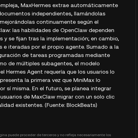
compleja, MaxHermes extrae automáticamente
o documentos independientes, llamándolas
y mejorándolas continuamente según el
law: las habilidades de OpenClaw dependen
 y se fijan tras la implementación; en cambio,
 e iteradas por el propio agente. Sumado a la
figuración de tareas programadas mediante
smo de múltiples subagentes, el modelo
el Hermes Agent requería que los usuarios lo
resenta la primera vez que MiniMax lo
sí misma. En el futuro, se planea integrar
 usuarios de MaxClaw migrar con un solo clic
lidad existentes. (Fuente: BlockBeats)
gina puede proceder de terceros y no refleja necesariamente los