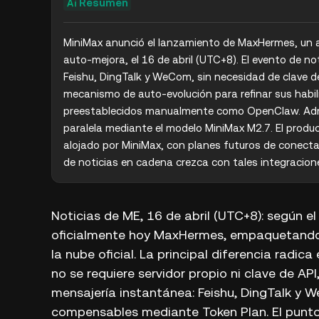
Resumen
MiniMax anunció el lanzamiento de MaxHermes, un as
auto-mejora, el 16 de abril (UTC+8). El evento de not
Feishu, DingTalk y WeCom, sin necesidad de clave de
mecanismo de auto-evolución para refinar sus habil
preestablecidos manualmente como OpenClaw. Admi
paralela mediante el modelo MiniMax M2.7. El produ
alojado por MiniMax, con planes futuros de conectarl
de noticias en cadena crezca con tales integracione
Noticias de ME, 16 de abril (UTC+8): según e
oficialmente hoy MaxHermes, empaquetando 
la nube oficial. La principal diferencia radi
no se requiere servidor propio ni clave de AP
mensajería instantánea: Feishu, DingTalk y 
compensables mediante Token Plan. El punto