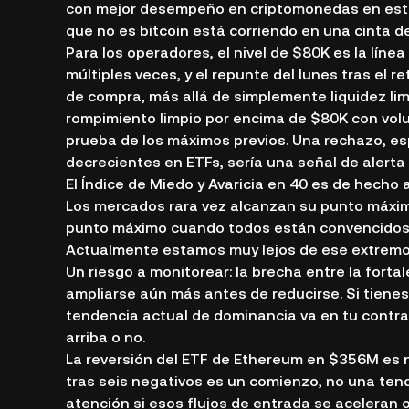
con mejor desempeño en criptomonedas en est
que no es bitcoin está corriendo en una cinta de
Para los operadores, el nivel de $80K es la línea 
múltiples veces, y el repunte del lunes tras el 
de compra, más allá de simplemente liquidez li
rompimiento limpio por encima de $80K con vol
prueba de los máximos previos. Una rechazo, e
decrecientes en ETFs, sería una señal de alert
El Índice de Miedo y Avaricia en 40 es de hecho
Los mercados rara vez alcanzan su punto máxim
punto máximo cuando todos están convencidos d
Actualmente estamos muy lejos de ese extremo
Un riesgo a monitorear: la brecha entre la fortale
ampliarse aún más antes de reducirse. Si tienes 
tendencia actual de dominancia va en tu contra
arriba o no.
La reversión del ETF de Ethereum en $356M es no
tras seis negativos es un comienzo, no una ten
atención si esos flujos de entrada se aceleran