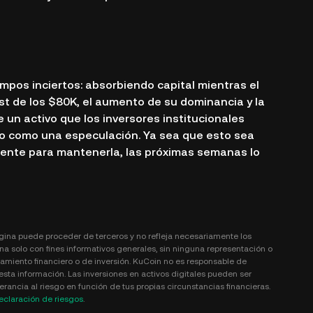
empos inciertos: absorbiendo capital mientras el
st de los $80K, el aumento de su dominancia y la
un activo que los inversores institucionales
no como una especulación. Ya sea que esto sea
emente para mantenerla, las próximas semanas lo
gina puede proceder de terceros y no refleja necesariamente los
na solo con fines informativos generales, sin ninguna representación o
amiento financiero o de inversión. KuCoin no es responsable de
esta información. Las inversiones en activos digitales pueden ser
rancia al riesgo en función de tus propias circunstancias financieras.
eclaración de riesgos
.