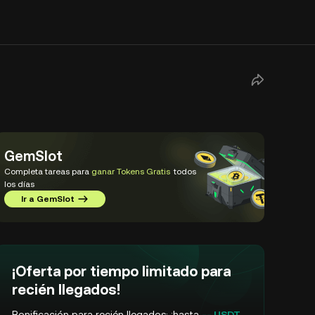
GemSlot
Completa tareas para
ganar Tokens Gratis
todos
los días
Ir a GemSlot
¡Oferta por tiempo limitado para
recién llegados!
Bonificación para recién llegados: ¡hasta
-- USDT