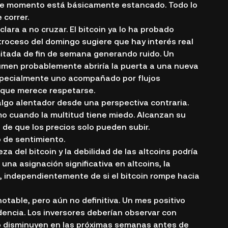
e momento está básicamente estancado. Todo lo
 correr.
clara a no cruzar. El bitcoin ya lo ha probado
retroceso del domingo sugiere que hay interés real
mitada de fin de semana generando ruido. Un
umen probablemente abriría la puerta a una nueva
specialmente uno acompañado por flujos
a que merece respetarse.
 algo alentador desde una perspectiva contraria.
o cuando la multitud tiene miedo. Alcanzan su
e que los precios solo pueden subir.
 de sentimiento.
za del bitcoin y la debilidad de las altcoins podría
una asignación significativa en altcoins, la
, independientemente de si el bitcoin rompe hacia
table, pero aún no definitiva. Un mes positivo
dencia. Los inversores deberían observar con
 o disminuyen en las próximas semanas antes de