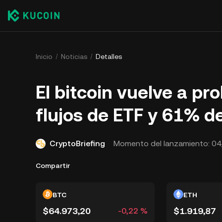
Inicio
Noticias
Detalles
El bitcoin vuelve a pr
flujos de ETF y 61% 
CryptoBriefing
Momento del lanzamiento:
04
Compartir
BTC
ETH
$64.973,20
$1.919,87
-0,22 %