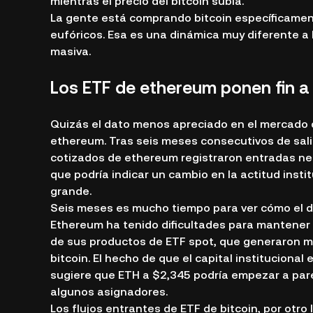
mientras el precio del bitcoin subía.
La gente está comprando bitcoin específicame
eufóricos. Esa es una dinámica muy diferente a 
masiva.
Los ETF de ethereum ponen fin a
Quizás el dato menos apreciado en el mercado 
ethereum. Tras seis meses consecutivos de sali
cotizados de ethereum registraron entradas neta
que podría indicar un cambio en la actitud inst
grande.
Seis meses es mucho tiempo para ver cómo el din
Ethereum ha tenido dificultades para mantener e
de sus productos de ETF spot, que generaron 
bitcoin. El hecho de que el capital institucion
sugiere que ETH a $2,345 podría empezar a parec
algunos asignadores.
Los flujos entrantes de ETF de bitcoin, por otro 