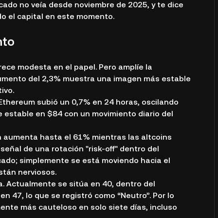
cado no veía desde noviembre de 2025, y te dice
o el capital en este momento.
nto
rece modesta en el papel. Pero amplíe la
aumento del 2,3% muestra una imagen más estable
ivo.
 Ethereum subió un 0,7% en 24 horas, oscilando
 estable en $84 con un movimiento diario del
in aumenta hasta el 61% mientras las altcoins
ñal de una rotación "risk-off" dentro del
ercado; simplemente se está moviendo hacia el
stán nerviosos.
ra. Actualmente se sitúa en 40, dentro del
n 47, lo que se registró como “Neutro”. Por lo
mente más cauteloso en solo siete días, incluso