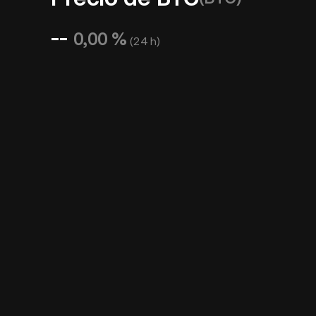
--
0,00 %
(
24 h
)