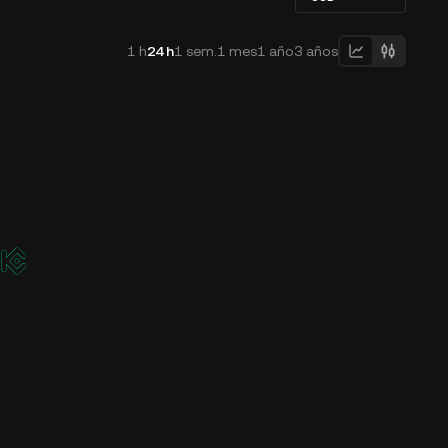
1 h
24 h
1 sem.
1 mes
1 año
3 años