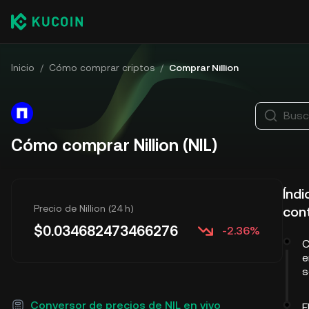
Inicio
/
Cómo comprar criptos
/
Comprar Nillion
Busc
Cómo comprar Nillion (NIL)
Índi
Precio de Nillion (24 h)
con
$
0.034682473466276
-2.36%
C
e
s
Conversor de precios de NIL en vivo
E