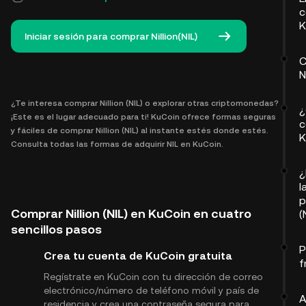
c
K
Iniciar sesión para comprar Nillion(NIL)
C
N
¿Te interesa comprar Nillion (NIL) o explorar otras criptomonedas?
¿
¡Este es el lugar adecuado para ti! KuCoin ofrece formas seguras
c
y fáciles de comprar Nillion (NIL) al instante estés donde estés.
K
Consulta todas las formas de adquirir NIL en KuCoin.
¿
l
p
Comprar Nillion (NIL) en KuCoin en cuatro
(
sencillos pasos
P
Crea tu cuenta de KuCoin gratuita
f
Regístrate en KuCoin con tu dirección de correo
electrónico/número de teléfono móvil y país de
A
residencia y crea una contraseña segura para