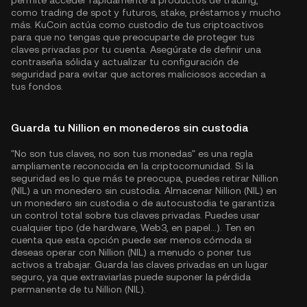
permite acceder rápidamente a productos de trading,
como trading de spot y futuros, stake, préstamos y mucho
más. KuCoin actúa como custodio de tus criptoactivos
para que no tengas que preocuparte de proteger tus
claves privadas por tu cuenta. Asegúrate de definir una
contraseña sólida y actualizar tu configuración de
seguridad para evitar que actores maliciosos accedan a
tus fondos.
Guarda tu Nillion en monederos sin custodia
"No son tus claves, no son tus monedas" es una regla
ampliamente reconocida en la criptocomunidad. Si la
seguridad es lo que más te preocupa, puedes retirar Nillion
(NIL) a un monedero sin custodia. Almacenar Nillion (NIL) en
un monedero sin custodia o de autocustodia te garantiza
un control total sobre tus claves privadas. Puedes usar
cualquier tipo (de hardware, Web3, en papel...). Ten en
cuenta que esta opción puede ser menos cómoda si
deseas operar con Nillion (NIL) a menudo o poner tus
activos a trabajar. Guarda las claves privadas en un lugar
seguro, ya que extraviarlas puede suponer la pérdida
permanente de tu Nillion (NIL).