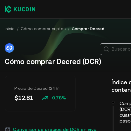
Inicio
/
Cómo comprar criptos
/
Comprar Decred
Buscar 
Cómo comprar Decred (DCR)
Índice 
Precio de Decred (24 h)
conten
$
12.81
0.78%
Comp
(DCR
cuatr
paso
Conversor de precios de DCR en vivo