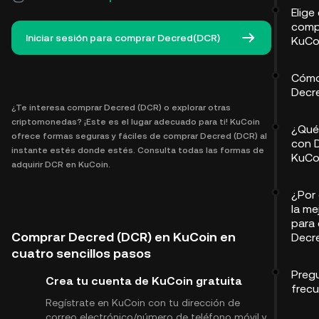
Elige
comp
Iniciar sesión para comprar Decred(DCR)
KuCo
Cómo
Decr
¿Te interesa comprar Decred (DCR) o explorar otras
criptomonedas? ¡Este es el lugar adecuado para ti! KuCoin
¿Qué
ofrece formas seguras y fáciles de comprar Decred (DCR) al
con 
instante estés donde estés. Consulta todas las formas de
KuCo
adquirir DCR en KuCoin.
¿Por
la me
para
Comprar Decred (DCR) en KuCoin en
Decr
cuatro sencillos pasos
Preg
Crea tu cuenta de KuCoin gratuita
frec
Regístrate en KuCoin con tu dirección de
correo electrónico/número de teléfono móvil y