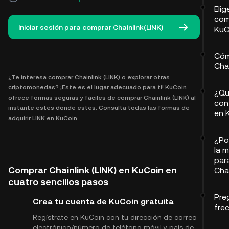
Eli
com
Iniciar sesión para comprar Chainlink(LINK)
KuC
Cóm
Chai
¿Te interesa comprar Chainlink (LINK) o explorar otras
criptomonedas? ¡Este es el lugar adecuado para ti! KuCoin
¿Qu
ofrece formas seguras y fáciles de comprar Chainlink (LINK) al
con 
instante estés donde estés. Consulta todas las formas de
en 
adquirir LINK en KuCoin.
¿Po
la 
par
Comprar Chainlink (LINK) en KuCoin en
Chai
cuatro sencillos pasos
Pre
Crea tu cuenta de KuCoin gratuita
fre
Regístrate en KuCoin con tu dirección de correo
electrónico/número de teléfono móvil y país de