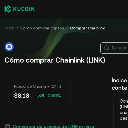
Inicio
/
Cómo comprar criptos
/
Comprar Chainlink
Buscar
Cómo comprar Chainlink (LINK)
Índice
Precio de Chainlink (24 h)
conte
$
8.18
0.89%
Com
(LI
cua
pas
Conversor de precios de LINK en vivo