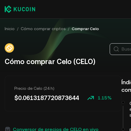
Inicio
/
Cómo comprar criptos
/
Comprar Celo
Bus
Cómo comprar Celo (CELO)
Índ
Precio de Celo (24 h)
con
$
0.0613187720873644
1.15%
Conversor de precios de CELO en vivo