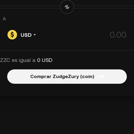
A
USD
 ZZC es igual a
0 USD
Comprar ZudgeZury (coin)