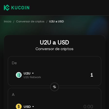
Inicio
/
Conversor de criptos
/
U2U a USD
U2U a USD
Conversor de criptos
De
U2U
U2U Network
A
USD