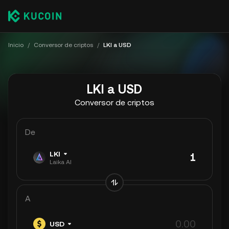
Inicio
/
Conversor de criptos
/
LKI a USD
LKI a USD
Conversor de criptos
De
LKI
Laika AI
A
USD