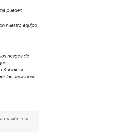
orma pueden
con nuestro equipo
 los riesgos de
que
po KuCoin se
por las decisiones
nformación más