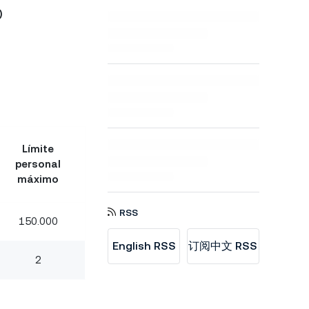
)
Límite
personal
máximo
RSS
150.000
English RSS
订阅中文 RSS
2