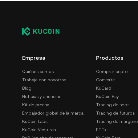
Empresa
Productos
Quiénes somos
Comprar cripto
Trabaja con nosotros
Convertir
Blog
KuCard
Noticias y anuncios
KuCoin Pay
Kit de prensa
Trading de spot
Embajador global de la marca
Trading de futuros
KuCoin Labs
Trading de márgene
KuCoin Ventures
ETFs
PoR (prueba de reservas)
KuCoin Earn