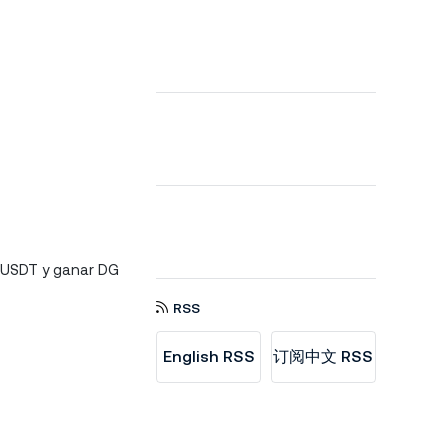
0 USDT y ganar DG
RSS
English RSS
订阅中文 RSS