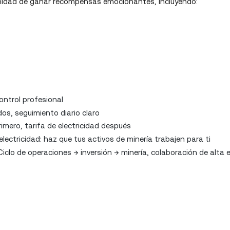
unidad de ganar recompensas emocionantes, incluyendo:
control profesional
os, seguimiento diario claro
imero, tarifa de electricidad después
ectricidad: haz que tus activos de minería trabajen para ti
iclo de operaciones → inversión → minería, colaboración de alta e