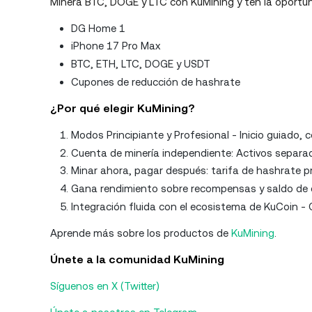
Minera BTC, DOGE y LTC con KuMining y ten la oport
DG Home 1
iPhone 17 Pro Max
BTC, ETH, LTC, DOGE y USDT
Cupones de reducción de hashrate
¿Por qué elegir KuMining?
Modos Principiante y Profesional - Inicio guiado, 
Cuenta de minería independiente: Activos separad
Minar ahora, pagar después: tarifa de hashrate pr
Gana rendimiento sobre recompensas y saldo de el
Integración fluida con el ecosistema de KuCoin - C
Aprende más sobre los productos de
KuMining
.
Únete a la comunidad KuMining
Síguenos en X (Twitter)