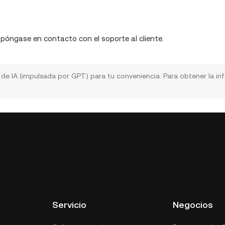
 póngase en contacto con el soporte al cliente.
a de IA (impulsada por GPT) para tu conveniencia. Para obtener la i
Servicio
Negocios