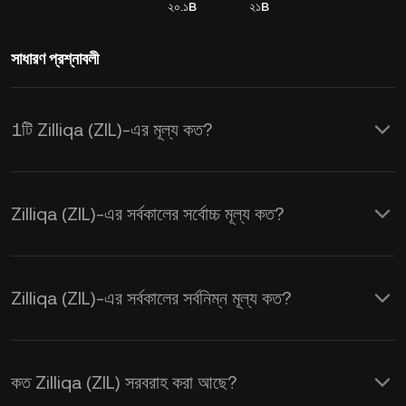
২০.১B
২১B
সাধারণ প্রশ্নাবলী
1টি Zilliqa (ZIL)-এর মূল্য কত?
KuCoin, Zilliqa (ZIL)-এর জন্য রিয়েল-টাইম
USD মূল্য আপডেট প্রদান করে। Zilliqa-এর মূল্য
Zilliqa (ZIL)-এর সর্বকালের সর্বোচ্চ মূল্য কত?
সরবরাহ এবং চাহিদা, সেইসাথে মার্কেট সেন্টিমেন্ট দ্বারা
প্রভাবিত হয়। রিয়েল-টাইম
ZIL থেকে USD
এক্সচেঞ্জ
হারগুলি পেতে KuCoin ক্যালকুলেটর ব্যবহার করুন।
Zilliqa (ZIL)-এর সর্বকালের সর্বনিম্ন মূল্য কত?
কত Zilliqa (ZIL) সরবরাহ করা আছে?