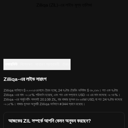
Zilliqa (ZIL)-এর লাইভ মূল্য তালিকা
ওভারভিউ
বিশ্লেষণ
সাধারণ প্রশ্নাবলী
ট্রেড
Zilliqa-এর লাইভ সারাংশ
Zilliqa বর্তমানে $ ০.০০২৫৩৪দামে ট্রেড হচ্ছে, 24 ঘণ্টার ট্রেডিং ভলিউম $ ৩৮,২৯৯। গত এক ঘণ্টায়
Zilliqa -এর দাম -০.১৫% পরিবর্তন হয়েছে, এবং গত এক সপ্তাহে USD -এ এর মান কমেছে -৮.৭৪%।
Zilliqa -এর সার্কুলেটিং সাপ্লাই 20.10B ZIL, যার বাজার মূলধন ৪৮.৬৪M USD, যা গত 24 ঘণ্টায় কমেছে
-০.১৫%। বাজার মূলধন অনুযায়ী Zilliqa বর্তমানে #344 স্থানে রয়েছে।
আজকের ZIL সম্পর্কে আপনি কেমন অনুভব করছেন?