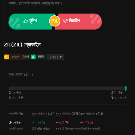
দ্রষ্টব্য: এই তথ্যটি শুধুমাত্র রেফারেন্সের জন্য।
বুলিশ
বিয়ারিশ
ZIL(ZIL) প্রোফাইল
র‍্যাঙ্ক
344
BBB
বাড়ান
মূল্য পরিসীমা (24h)
24h নিম্ন
24h উচ্চ
$০.০০২৪৭৪
$০.০০২৫৫৭
সর্বকালীন উচ্চ
মূল্য পরিবর্তন (1h)
মূল্য পরিবর্তন (24h)
মূল্য পরিবর্তন (7d)
$০.২৫৬
+০.১৫%
-০.১৫%
-৮.৭৪%
মার্কেট ক্যাপ
24 ঘন্টায় পরিমাণ
মার্কেটে উপলব্ধ সাপ্লাই
সর্বাধিক সাপ্লাই