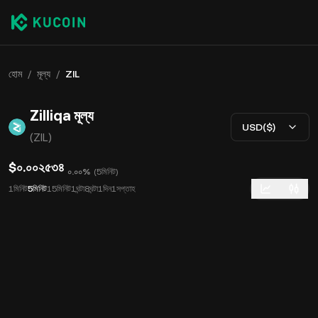
হোম
/
মূল্য
/
ZIL
Zilliqa মূল্য
USD($)
(ZIL)
$০.০০২৫৩৪
০.০০%
(
5মিনিট
)
1মিনিট
5মিনিট
15মিনিট
1ঘন্টা
8ঘন্টা
1দিন
1সপ্তাহ