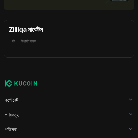
Zilliqa মার্কেটস
বট
উপার্জন করুন
কর্পোরেট
পণ্যসমূহ
পরিষেবা