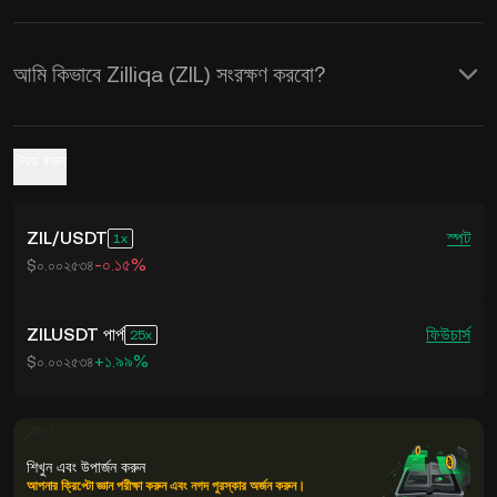
আমি কিভাবে Zilliqa (ZIL) সংরক্ষণ করবো?
ট্রেড করুন
ZIL
/
USDT
স্পট
1
-০.১৫%
$০.০০২৫৩৪
ZILUSDT পার্প
ফিউচার্স
25
+১.৯৯%
$০.০০২৫৩৪
শিখুন এবং উপার্জন করুন
আপনার ক্রিপ্টো জ্ঞান পরীক্ষা করুন এবং নগদ পুরস্কার অর্জন করুন।